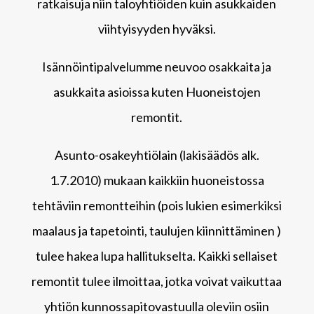
ratkaisuja niin taloyhtiöiden kuin asukkaiden
viihtyisyyden hyväksi.
Isännöintipalvelumme neuvoo osakkaita ja
asukkaita asioissa kuten Huoneistojen
remontit.
Asunto-osakeyhtiölain (lakisäädös alk.
1.7.2010) mukaan kaikkiin huoneistossa
tehtäviin remontteihin (pois lukien esimerkiksi
maalaus ja tapetointi, taulujen kiinnittäminen )
tulee hakea lupa hallitukselta. Kaikki sellaiset
remontit tulee ilmoittaa, jotka voivat vaikuttaa
yhtiön kunnossapitovastuulla oleviin osiin