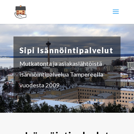
Sipi Isännöintipalvelut
Mutkatonta ja asiakaslähtöistä
isännöintipalvelua Tampereella
vuodesta 2009