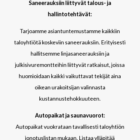
Saneerauksiin liittyvät talous- ja
hallintotehtävät:
Tarjoamme asiantuntemustamme kaikkiin
taloyhtiötä koskeviin saneerauksiin. Erityisesti
hallitsemme linjasaneerauksiin ja
julkisivuremontteihin liittyvät ratkaisut, joissa
huomioidaan kaikki vaikuttavat tekijät aina
oikean urakoitsijan valinnasta
kustannustehokkuuteen.
Autopaikat ja saunavuorot:
Autopaikat vuokrataan tavallisesti taloyhtiön
jonotuslistan mukaan. Listaa ylläpitää