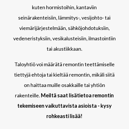
kuten hormistoihin, kantaviin
seinärakenteisiin, lämmitys-, vesijohto- tai
viemärijärjestelmään, sähköjohdotuksiin,
vedeneristyksiin, vesikalusteisiin, ilmastointiin
tai akustiikkaan.
Taloyhtiö voi määrätä remontin teettämiselle
tiettyjä ehtoja tai kieltää remontin, mikäli siitä
on haittaa muille osakkaille tai yhtiön
rakenteille.
Meiltä saat lisätietoa remontin
tekemiseen vaikuttavista asioista - kysy
rohkeasti lisää!